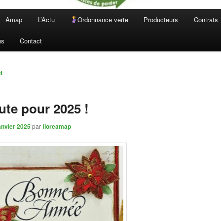
Amap
L’Actu
Ordonnance verte
Producteurs
Contrats
ns
Contact
n
t
ute pour 2025 !
anvier 2025
par
floreamap