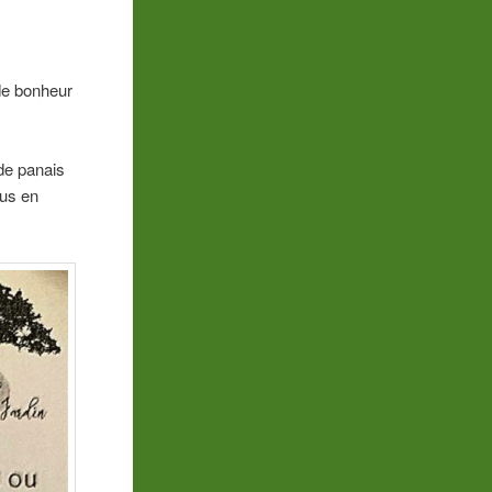
 de bonheur
 de panais
ous en