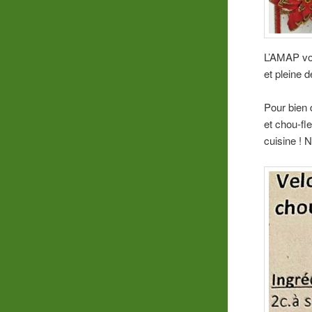
L’AMAP vou
et pleine d
Pour bien 
et chou-fl
cuisine ! 