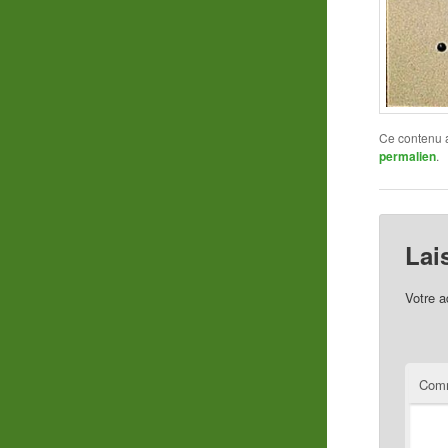
Ce contenu 
permalien
.
Lai
Votre a
Comm