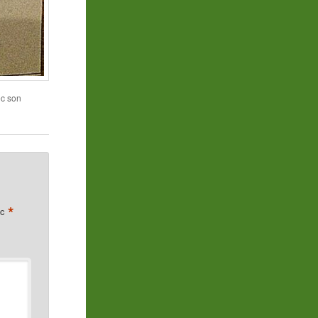
ec son
*
ec