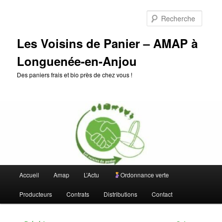
Aller
au
Reche
contenu
principal
Les Voisins de Panier – AMAP à
Longuenée-en-Anjou
Des paniers frais et bio près de chez vous !
Menu
Accueil
Amap
L’Actu
Ordonnance verte
principal
Producteurs
Contrats
Distributions
Contact