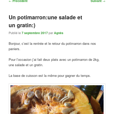
Navigation
←
Précédent
Suivant
→
des
articles
Un potimarron:une salade et
un gratin:)
Publié le
7 septembre 2017
par
Agnès
Bonjour, c’est la rentrée et le retour du potimarron dans nos
paniers.
Pour l’occasion j’ai fait deux plats avec un potimarron de 2kg,
une salade et un gratin.
La base de cuisson est la même pour gagner du temps.