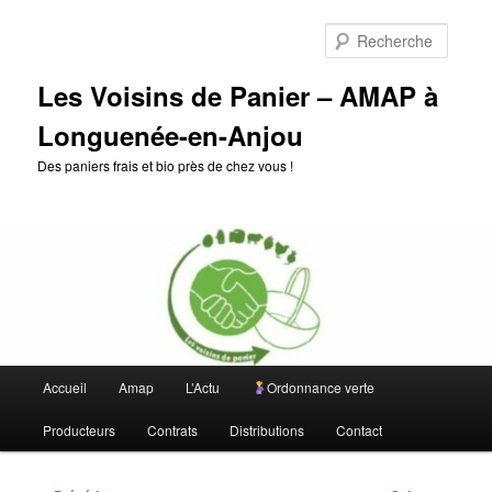
Aller
au
Reche
contenu
principal
Les Voisins de Panier – AMAP à
Longuenée-en-Anjou
Des paniers frais et bio près de chez vous !
Menu
Accueil
Amap
L’Actu
Ordonnance verte
principal
Producteurs
Contrats
Distributions
Contact