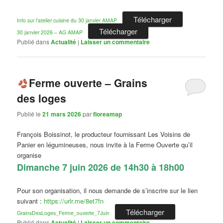
Télécharger
Info sur l’atelier cuisine du 30 janvier AMAP
Télécharger
30 janvier 2026 – AG AMAP
Publié dans
Actualité
|
Laisser un commentaire
Ferme ouverte – Grains
des loges
Publié le
21 mars 2026
par
floreamap
François Boissinot, le producteur fournissant Les Voisins de
Panier en légumineuses, nous invite à la Ferme Ouverte qu’il
organise
Dimanche 7 juin 2026 de 14h30 à 18h00
Pour son organisation, il nous demande de s’inscrire sur le lien
suivant :
https://urlr.me/8et7fn
Télécharger
GrainsDesLoges_Ferme_ouverte_7Juin
Publié dans
Actualité
|
Laisser un commentaire