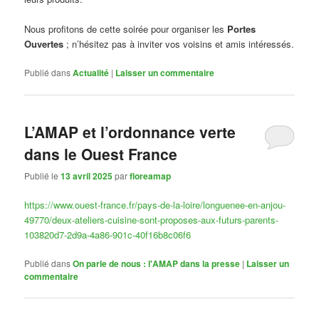
Nous profitons de cette soirée pour organiser les
Portes
Ouvertes
; n’hésitez pas à inviter vos voisins et amis intéressés.
Publié dans
Actualité
|
Laisser un commentaire
L’AMAP et l’ordonnance verte
dans le Ouest France
Publié le
13 avril 2025
par
floreamap
https://www.ouest-france.fr/pays-de-la-loire/longuenee-en-anjou-
49770/deux-ateliers-cuisine-sont-proposes-aux-futurs-parents-
103820d7-2d9a-4a86-901c-40f16b8c06f6
Publié dans
On parle de nous : l'AMAP dans la presse
|
Laisser un
commentaire