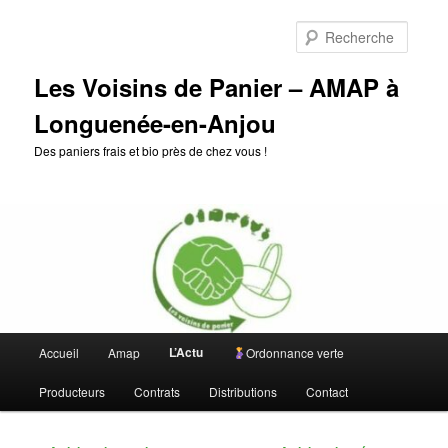
Aller
Aller
au
au
Reche
contenu
contenu
principal
secondaire
Les Voisins de Panier – AMAP à
Longuenée-en-Anjou
Des paniers frais et bio près de chez vous !
Menu
L’Actu
Accueil
Amap
Ordonnance verte
principal
Producteurs
Contrats
Distributions
Contact