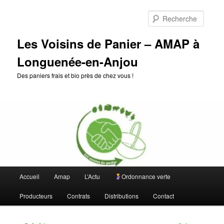
Aller
au
Reche
contenu
principal
Les Voisins de Panier – AMAP à
Longuenée-en-Anjou
Des paniers frais et bio près de chez vous !
Menu
Accueil
Amap
L’Actu
Ordonnance verte
principal
Producteurs
Contrats
Distributions
Contact