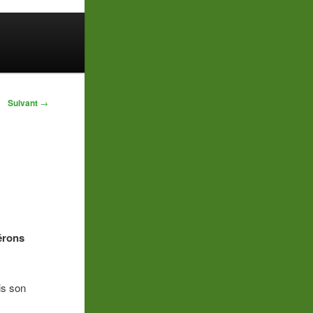
Suivant
→
érons
is son