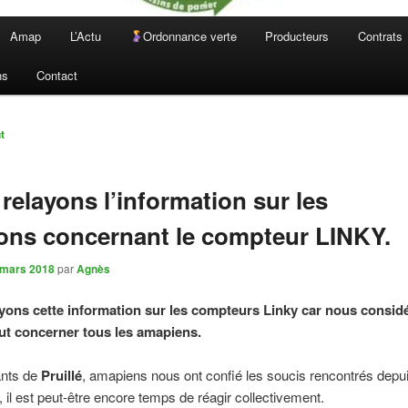
Amap
L’Actu
Ordonnance verte
Producteurs
Contrats
ns
Contact
n
t
relayons l’information sur les
ons concernant le compteur LINKY.
 mars 2018
par
Agnès
yons cette information sur les compteurs Linky car nous consid
eut concerner tous les amapiens.
ants de
Pruillé
, amapiens nous ont confié les soucis rencontrés depu
n, il est peut-être encore temps de réagir collectivement.