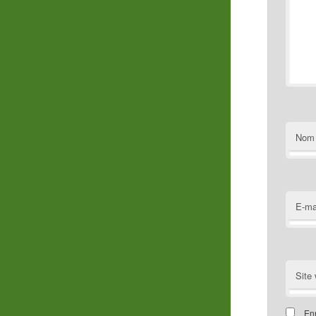
Nom
E-ma
Site
Enr