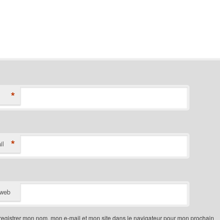
*
*
il
 web
egistrer mon nom, mon e-mail et mon site dans le navigateur pour mon prochain