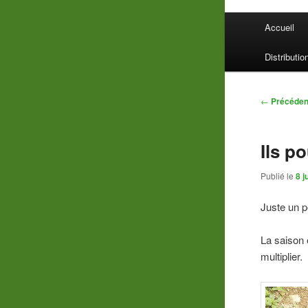
Menu
Accueil
principal
Distributio
Navigatio
←
Précéden
des
articles
Ils p
Publié le
8 j
Juste un 
La saison 
multiplier.