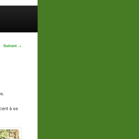
Suivant
→
es.
cent à se