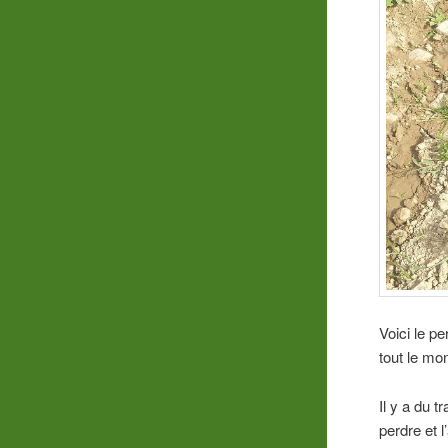
Voici le p
tout le mo
Il y a du t
perdre et 