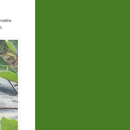
 mettre
t.