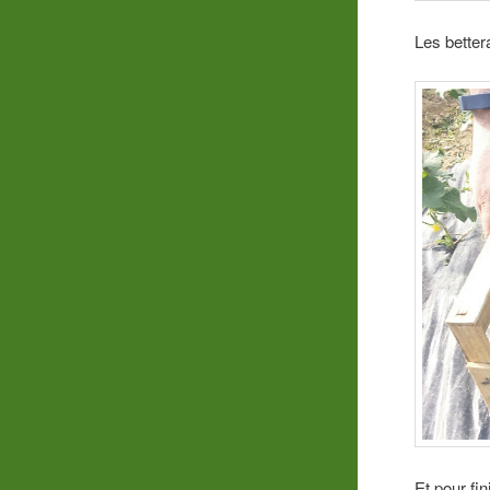
Les better
Et pour fin