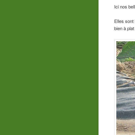
Ici nos be
Elles sont 
bien à plat