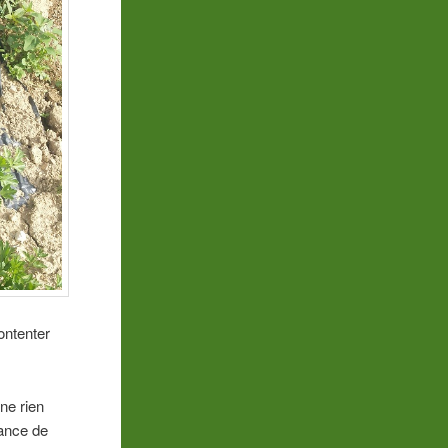
ontenter
 ne rien
sance de