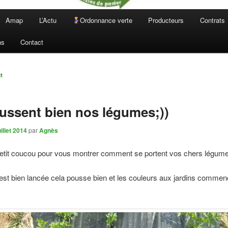
Amap
L’Actu
Ordonnance verte
Producteurs
Contrats
ns
Contact
n
t
oussent bien nos légumes;))
uillet 2014
par
Agnès
petit coucou pour vous montrer comment se portent vos chers légum
est bien lancée cela pousse bien et les couleurs aux jardins commen