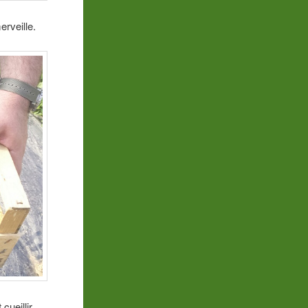
erveille.
cueillir