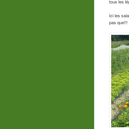
tous les l
Ici les sa
pas que!!!