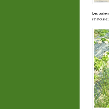
Les auberg
ratatouille;