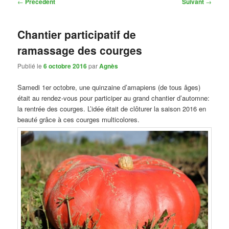
Navigation
←
Précédent
Suivant
→
des
articles
Chantier participatif de
ramassage des courges
Publié le
6 octobre 2016
par
Agnès
Samedi 1er octobre, une quinzaine d’amapiens (de tous âges)
était au rendez-vous pour participer au grand chantier d’automne:
la rentrée des courges. L’idée était de clôturer la saison 2016 en
beauté grâce à ces courges multicolores.