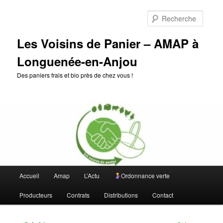
Aller
au
Reche
contenu
principal
Les Voisins de Panier – AMAP à
Longuenée-en-Anjou
Des paniers frais et bio près de chez vous !
Menu
Accueil
Amap
L’Actu
Ordonnance verte
principal
Producteurs
Contrats
Distributions
Contact