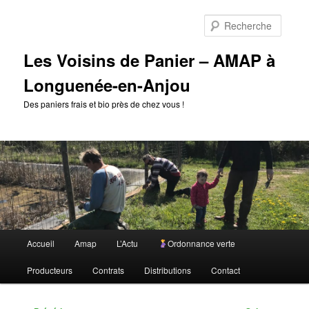
Aller
au
Reche
contenu
principal
Les Voisins de Panier – AMAP à
Longuenée-en-Anjou
Des paniers frais et bio près de chez vous !
Menu
Accueil
Amap
L’Actu
Ordonnance verte
principal
Producteurs
Contrats
Distributions
Contact