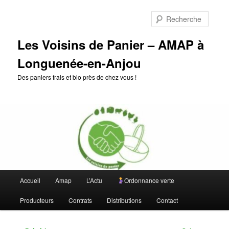
Aller
au
Reche
contenu
principal
Les Voisins de Panier – AMAP à
Longuenée-en-Anjou
Des paniers frais et bio près de chez vous !
Menu
Accueil
Amap
L’Actu
Ordonnance verte
principal
Producteurs
Contrats
Distributions
Contact