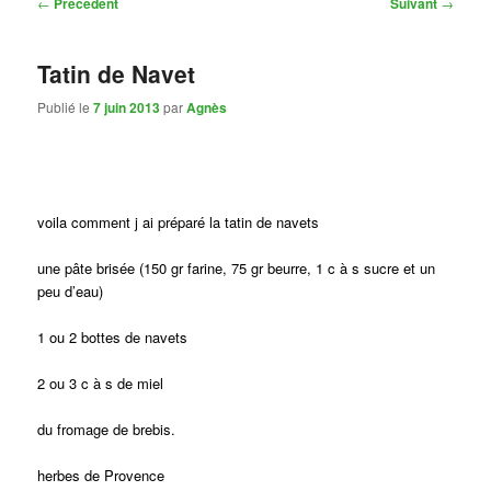
Navigation
←
Précédent
Suivant
→
des
articles
Tatin de Navet
Publié le
7 juin 2013
par
Agnès
voila comment j ai préparé la tatin de navets
une pâte brisée (150 gr farine, 75 gr beurre, 1 c à s sucre et un
peu d’eau)
1 ou 2 bottes de navets
2 ou 3 c à s de miel
du fromage de brebis.
herbes de Provence