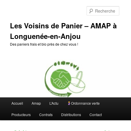
Aller
au
Reche
contenu
principal
Les Voisins de Panier – AMAP à
Longuenée-en-Anjou
Des paniers frais et bio près de chez vous !
Menu
Accueil
Amap
L’Actu
Ordonnance verte
principal
Producteurs
Contrats
Distributions
Contact