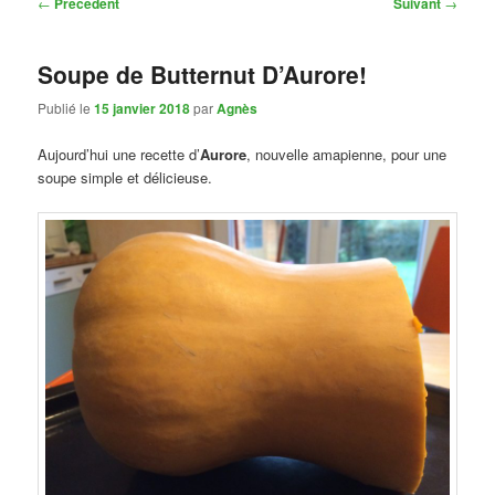
Navigation
←
Précédent
Suivant
→
des
articles
Soupe de Butternut D’Aurore!
Publié le
15 janvier 2018
par
Agnès
Aujourd’hui une recette d’
Aurore
, nouvelle amapienne, pour une
soupe simple et délicieuse.