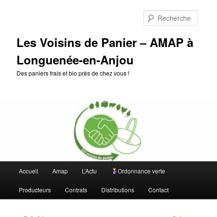
Aller
au
Reche
contenu
principal
Les Voisins de Panier – AMAP à
Longuenée-en-Anjou
Des paniers frais et bio près de chez vous !
Menu
Accueil
Amap
L’Actu
Ordonnance verte
principal
Producteurs
Contrats
Distributions
Contact