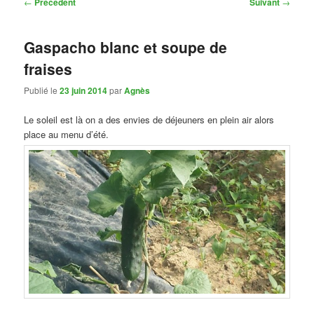
Navigation
←
Précédent
Suivant
→
des
articles
Gaspacho blanc et soupe de
fraises
Publié le
23 juin 2014
par
Agnès
Le soleil est là on a des envies de déjeuners en plein air alors
place au menu d’été.